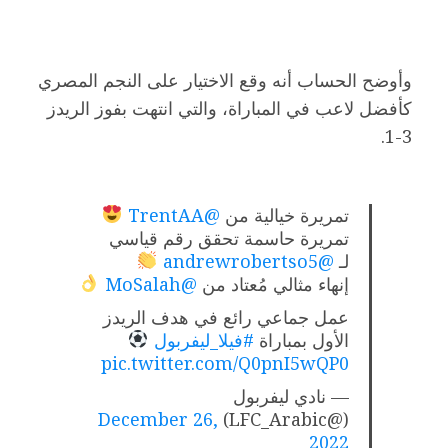
وأوضح الحساب أنه وقع الاختيار على النجم المصري
كأفضل لاعب في المباراة، والتي انتهت بفوز الريدز
3-1.
تمريرة خيالية من
@TrentAA
تمريرة حاسمة تحقق رقم قياسي
لـ
@andrewrobertso5
إنهاء مثالي مُعتاد من
@MoSalah
عمل جماعي رائع في هدف الريدز
الأول بمباراة
#فيلا_ليفربول
pic.twitter.com/Q0pnI5wQP0
— نادي ليفربول
December 26,
(@LFC_Arabic)
2022