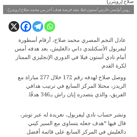
روبن أولسن حارس أستون فيلا ينقذ فرصة هدف آخر من محمد صلاح (رويترز)
عادل النجم المصري محمد صلاح، أرقام أسطورة
ليفربول الأسكتلندي داني دالغليش، بعد هدفه أمس
أمام نادي أستون فيلا في الدوري الإنجليزي الممتاز
لكرة القدم.
ووصل صلاح لهدفه رقم 172 خلال 277 مباراة مع
الريدز، محتلا المركز السابع في ترتيب هدافي
الفريق، والذي يتصدره إيان راش بـ346 هدفًا.
ونشر حساب نادي ليفربول، تغريدة له عبر تويتر،
قال فيها “هدف جعله يتساوى مع السير كيني
دالغليش في المركز السابع على قائمة أفضل