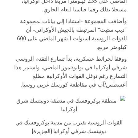
الماضي على 235 كيلومترا مربعا داخل أوكرانيا،
مسجلا بذلك رقما قياسيا للعام الجاري.
وأضافت المجموعة -استنادا إلى بيانات لمجموعة
“ديب ستيت” المرتبطة بالجيش الأوكراني- أن
القوات الروسية استولت الشهر الماضي على 600
كيلومتر مربع.
ووفقا لخرائط عسكرية، بدأ تسارع التقدم الروسي
شرقي أوكرانيا في يوليو/تموز الماضي، واستمر هذا
التسارع رغم توغل القوات الأوكرانية مطلع
أغسطس/آب في مقاطعة كورسك غربي روسيا.
القوات الروسية تقترب من مدينة بوكروفسك في
دونيتسك شرقي أوكرانيا (الجزيرة)