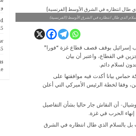
وع
لسلام الذي طال انتظاره في الشرق الأوسط (الفرنسية)
ed
25
ew
مب إسرائيل بوقف قصف قطاع غزة “فورا”
25
ين في القطاع، واعتبر أن بيان
us
ن لسلام دائم.
de
حماس بيانا أكدت فيه موافقتها على
ن، وفقا لخطة الرئيس الأميركي التي أعلن
ال- أن النقاش جار حاليا بشأن التفاصيل
 إنهاء الحرب في غزة.
ب بل بالسلام الذي طال انتظاره في الشرق