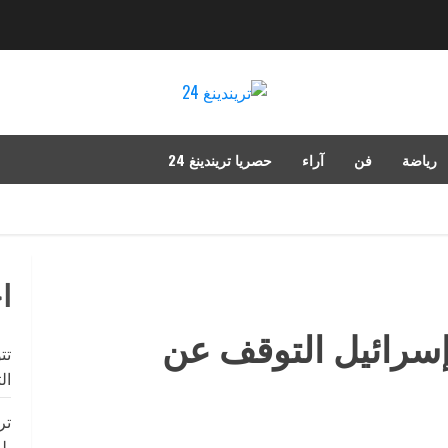
رياضة
فن
آراء
حصريا تريندينغ 24
ا
سرائيل التوقف عن
تت
ال