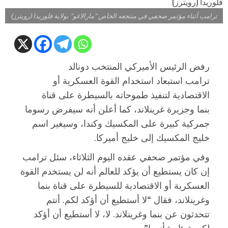
ترامب أثناء مؤتمر صحفي في منتجعه الخاص "مارالاغو" بولاية فلوريدا (رويترز)
رفض الرئيس الأميركي المنتخب دونالد
ترامب استبعاد استخدام القوة العسكرية أو
الاقتصادية لتنفيذ طموحاته بالسيطرة على قناة
بنما وجزيرة غرينلاند، كما أعلن أنه سيفرض رسوما
جمركية كبيرة على المكسيك وكندا، وسيغير اسم
خليج المكسيك إلى خليج أميركا.
وفي مؤتمر صحفي عقده اليوم الثلاثاء، سئل ترامب
إن كان يستطيع أن يؤكد للعالم أنه لن يستخدم القوة
العسكرية أو الاقتصادية للسيطرة على قناة بنما
وغرينلاند، فقال “لا أستطيع أن أؤكد لكم. أنتم
تتحدثون عن بنما وغرينلاند. لا، لا أستطيع أن أؤكد