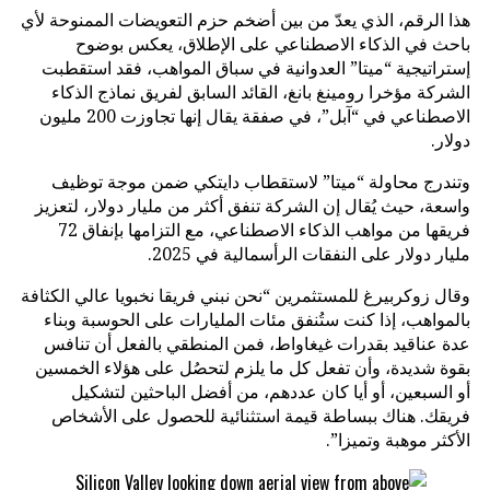
هذا الرقم، الذي يعدّ من بين أضخم حزم التعويضات الممنوحة لأي
باحث في الذكاء الاصطناعي على الإطلاق، يعكس بوضوح
إستراتيجية “ميتا” العدوانية في سباق المواهب، فقد استقطبت
الشركة مؤخرا رومينغ بانغ، القائد السابق لفريق نماذج الذكاء
الاصطناعي في “آبل”، في صفقة يقال إنها تجاوزت 200 مليون
دولار.
وتندرج محاولة “ميتا” لاستقطاب دايتكي ضمن موجة توظيف
واسعة، حيث يُقال إن الشركة تنفق أكثر من مليار دولار، لتعزيز
فريقها من مواهب الذكاء الاصطناعي، مع التزامها بإنفاق 72
مليار دولار على النفقات الرأسمالية في 2025.
وقال زوكربيرغ للمستثمرين “نحن نبني فريقا نخبويا عالي الكثافة
بالمواهب، إذا كنت ستُنفق مئات المليارات على الحوسبة وبناء
عدة عناقيد بقدرات غيغاواط، فمن المنطقي بالفعل أن تنافس
بقوة شديدة، وأن تفعل كل ما يلزم لتحصُل على هؤلاء الخمسين
أو السبعين، أو أيا كان عددهم، من أفضل الباحثين لتشكيل
فريقك. هناك ببساطة قيمة استثنائية للحصول على الأشخاص
الأكثر موهبة وتميزا”.