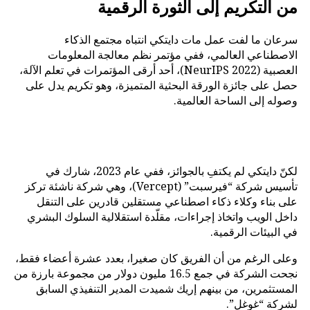
من التكريم إلى الثورة الرقمية
سرعان ما لفت عمل مات دايتكي انتباه مجتمع الذكاء
الاصطناعي العالمي، ففي مؤتمر نظم معالجة المعلومات
العصبية (NeurIPS 2022)، أحد أرقى المؤتمرات في تعلم الآلة،
حصل على جائزة الورقة البحثية المتميزة، وهو تكريم يدل على
وصوله إلى الساحة العالمية.
لكنّ دايتكي لم يكتفِ بالجوائز، ففي عام 2023، شارك في
تأسيس شركة “فيرسبت” (Vercept)، وهي شركة ناشئة تركز
على بناء وكلاء ذكاء اصطناعي مستقلين قادرين على التنقل
داخل الويب واتخاذ إجراءات، مقلّدة استقلالية السلوك البشري
في البيئات الرقمية.
وعلى الرغم من أن الفريق كان صغيرا، بعدد عشرة أعضاء فقط،
نجحت الشركة في جمع 16.5 مليون دولار من مجموعة بارزة من
المستثمرين، من بينهم إريك شميدت المدير التنفيذي السابق
لشركة “غوغل”.