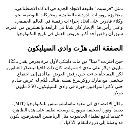
تمثل “فرسبت” طليعة الاتجاه الجديد في الذكاء الاصطناعي،
متجاوزة روبوتات الدردشة التقليدية ومحركات التوصية، نحو
وكلاء قادرين على اتخاذ إجراءات رقمية في العالم الحقيقي،
وعلى رأس هذا الإنجاز كان شابا في الرابعة والعشرين من عمره،
سبق أن رفض أحد أكبر عروض العمل في تاريخ التكنولوجيا.
الصفقة التي هزّت وادي السيليكون
حين اقتربت “ميتا” من مات دايتكي لأول مرة بعرض يقدر بـ125
مليون دولار على مدى 4 سنوات، كان ذلك كافيا ليتصدّر العناوين.
لكن المفاجأة جاءت حين رفض العرض، ما أدى إلى اجتماع
شخصي مع مارك زوكربيرغ نفسه. هناك، قُدّم له عرض صادم
حتى لأكثر المراقبين خبرة في وادي السيليكون، 250 مليون
دولار.
وقال الاقتصادي في معهد ماساتشوستس للتكنولوجيا (MIT)،
ديفيد أوتور، لصحيفة نيويورك بوست، تعليقا على هذه الظاهرة
“عندما يُدفع لعلماء الحاسوب مثل الرياضيين المحترفين، نكون
قد وصلنا إلى ذروة انتقام الأذكياء”.