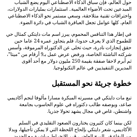
حول العالم، فإن سباق الذكاء الاصطناعي اليوم يضع الشباب
المبدعين تحت الأضواء العالمية.. استثمارات بمليارات الدولارات،
واختراقات تقنية متلاحقة، وسعي مستمر نحو الذكاء الاصطناعي
العام، كلها عوامل تجعل العباقرة الشباب في دائرة الضوء.
في إطار هذا التنافس المحموم، يبرز اسم مات دايتكي كمثال حي
للطموح الذي لا يعرف حدودا، فلم يتجاوز عمره 24 عاما حين
حقق إنجازات نادرة، حيث تخلى عن الدكتوراه المرموقة، وأسس
شركته الناشئة الخاصة، ورفض عرض عمل بـ9 أرقام من “ميتا”،
ثم أبرم لاحقا صفقة بقيمة 250 مليون دولار مع أحد أقوى
المديرين التنفيذيين في عالم التكنولوجيا.
خطوة جريئة نحو المستقبل
تبع مات دايتكي في مسيرته المبكرة مسارا مألوفا لنجم أكاديمي
صاعد، وبوصفه طالب دكتوراه في علوم الحاسوب بجامعة
واشنطن، غاص في مجال يشهد تحولا جذريا.
لكن بينما كان كثيرون يختارون الصعود التقليدي في السلم
الأكاديمي، شعر دايتكي بإلحاح اللحظة التي لا يمكن تأجيلها، وبدلا
من البقاء في البرج العاجي، قرر الانخراط مباشرة مع الحدود