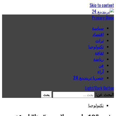
Skip to content
Primary Menu
سياسة
اقتصاد
تراث
تكنولوجيا
ثقافة
رياضة
فن
آراء
حصريا تريندينغ 24
Light/Dark Button
البحث عن:
تكنولوجيا