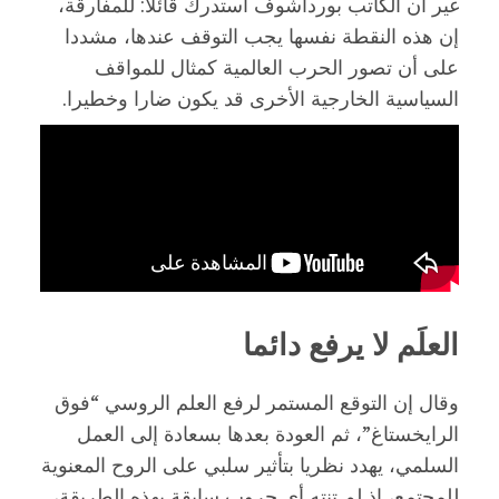
غير أن الكاتب بورداشوف استدرك قائلا: للمفارقة،
إن هذه النقطة نفسها يجب التوقف عندها، مشددا
على أن تصور الحرب العالمية كمثال للمواقف
السياسية الخارجية الأخرى قد يكون ضارا وخطيرا.
العلَم لا يرفع دائما
وقال إن التوقع المستمر لرفع العلم الروسي “فوق
الرايخستاغ”، ثم العودة بعدها بسعادة إلى العمل
السلمي، يهدد نظريا بتأثير سلبي على الروح المعنوية
للمجتمع، إذ لم تنته أي حروب سابقة بهذه الطريقة،