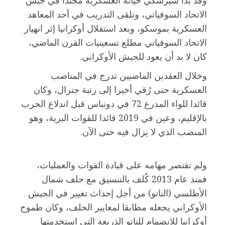
وقد بدأ سيرسكي حياته العسكرية مجندا في جيش
الاتحاد السوفياتي، وتلقى التدريب في أحد المعاهد
العسكرية بموسكو، وبعد استقلال أوكرانيا إثر انهيار
الاتحاد السوفياتي مطلع تسعينيات القرن الماضي،
كان لا بد أن يعود للجيش الأوكراني.
وخلال العقدين الماضيين تدرج في المناصب
العسكرية حتى رُقي أخيرا إلى رتبة جنرال، وكان
قائدا للواء المدرع 72 في دونباس قبل اندلاع الحرب
بالإقليم، وعين في 2019 قائدا للقوات البرية، وهو
المنصب الذي لا يزال فيه حتى الآن.
ولم تقتصر مهامه على قيادة القوات والعمليات،
فمنذ عام 2013 كُلف بالتنسيق مع حلف شمال
الأطلسي (الناتو) من أجل إحداث تغيير في الجيش
الأوكراني يجعله مطابقا لمعايير الحلف، وكان طموح
أوكرانيا للانضمام للناتو الذريعة التي استخدمتها