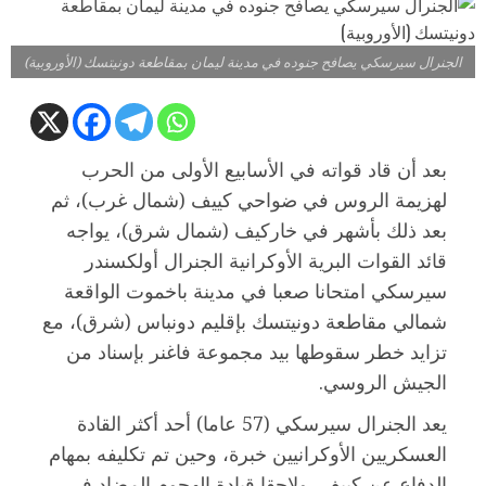
الجنرال سيرسكي يصافح جنوده في مدينة ليمان بمقاطعة دونيتسك (الأوروبية)
بعد أن قاد قواته في الأسابيع الأولى من الحرب
لهزيمة الروس في ضواحي كييف (شمال غرب)، ثم
بعد ذلك بأشهر في خاركيف (شمال شرق)، يواجه
قائد القوات البرية الأوكرانية الجنرال أولكسندر
سيرسكي امتحانا صعبا في مدينة باخموت الواقعة
شمالي مقاطعة دونيتسك بإقليم دونباس (شرق)، مع
تزايد خطر سقوطها بيد مجموعة فاغنر بإسناد من
الجيش الروسي.
يعد الجنرال سيرسكي (57 عاما) أحد أكثر القادة
العسكريين الأوكرانيين خبرة، وحين تم تكليفه بمهام
الدفاع عن كييف، ولاحقا قيادة الهجوم المضاد في