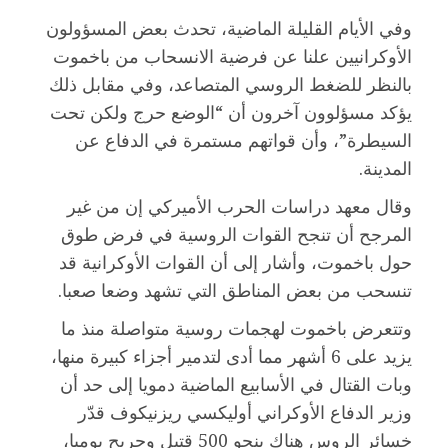
وفي الأيام القليلة الماضية، تحدث بعض المسؤولون
الأوكرانيين علنا عن فرضية الانسحاب من باخموت
بالنظر للضغط الروسي المتصاعد، وفي مقابل ذلك
يؤكد مسؤلوون آخرون أن “الوضع حرج ولكن تحت
السيطرة”، وأن قواتهم مستمرة في الدفاع عن
المدينة.
وقال معهد دراسات الحرب الأميركي إن من غير
المرجح أن تنجح القوات الروسية في فرض طوق
حول باخموت، وأشار إلى أن القوات الأوكرانية قد
تنسحب من بعض المناطق التي تشهد وضعا صعبا.
وتتعرض باخموت لهجمات روسية متواصلة منذ ما
يزيد على 6 أشهر مما أدى لتدمير أجزاء كبيرة منها،
وبات القتال في الأسابيع الماضية دمويا إلى حد أن
وزير الدفاع الأوكراني أوليكسي ريزنيكوف قدّر
خسائر الروس هناك بنحو 500 قتيل وجريح يوميا،