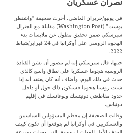
نصران عسكريان
في يونيو/حزيران الماضي، أجرت صحيفة “واشنطن
بوست” (Washington Post) مقابلة مع الجنرال
سيرسكي ضمن تحقيق مطول عن ملابسات بدء
الهجوم الروسي على أوكرانيا في 24 فبراير/شباط
2022.
حينها، قال سيرسكي إنه لم يتصور أن تشن القيادة
الروسية هجوما عسكريا على نطاق واسع كالذي
حدث في ذلك اليوم، وأضاف أنه كان يعتقد أنه إذا
شنت روسيا هجوما فسيكون ذلك حول أو داخل
حدود مقاطعتي دونيتسك ولوغانسك في إقليم
دونباس.
وقالت الصحيفة إن معظم المسؤولين السياسيين
والعسكريين في أوكرانيا لم يتوقعوا أن تكون كييف
الهدف الأول للقوات الروسية، التي وصلت بسرعة