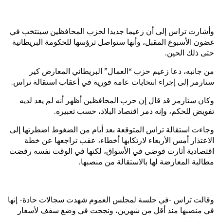
وأشارت تراس إلى أن زعيما جديدا لحزب المحافظين سينتخب في
غضون الأسبوع المقبل، وأنها ستواصل ترؤسها للحكومة البريطانية
حتى ذلك الحين.
من جانبه، دعا زعيم حزب “العمال” البريطاني المعارض كير
ستارمر إلى إجراء انتخابات عامة فورية في أعقاب استقالة تراس.
وكان ستارمر قد قال إن حزب المحافظين أظهر أنه لم يعد لديه
تفويض للحكم، وإنه دمر اقتصاد البلاد، حسب تعبيره.
وجاءت استقالة تراس المتوقعة بعد أيام من الضغوط اضطرتها إلى
الاعتذار أمس الأربعاء لارتكابها أخطاء، عقب تراجعها عن خطة
اقتصادية أثارت فوضى في الأسواق، لكنها في الوقت نفسه رفضت
مطالبة المعارضة لها بالاستقالة من منصبها.
وقالت تراس -في جلسة لمجلس العموم شهدت سجالات حادة- إنها
في منصبها منذ أقل من شهرين، ونجحت في وضع سقف لأسعار