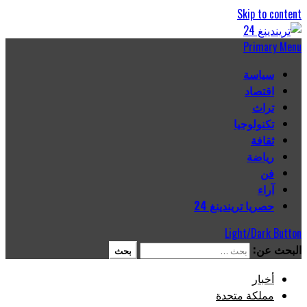
Skip to content
Primary Menu
سياسة
اقتصاد
تراث
تكنولوجيا
ثقافة
رياضة
فن
آراء
حصريا تريندينغ 24
Light/Dark Button
البحث عن:
أخبار
مملكة متحدة