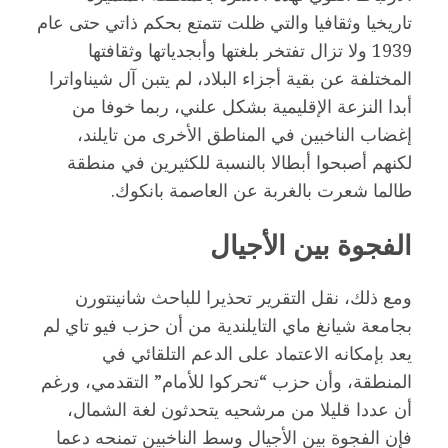
تاريخيا وثقافيا والتي ظلت تتمتع بحكم ذاتي حتى عام
1939 ولا تزال تفتخر بلغتها وأبجدياتها وثقافتها
المختلفة عن بقية أجزاء البلاد، لم يتبن آل شيناواترا
أبدا النزعة الإقليمية بشكل علني، ربما خوفا من
إغضاب الناخبين في المناطق الأخرى من تايلند،
لكنهم أصبحوا أبطالا بالنسبة للكثيرين في منطقة
طالما شعرت بالغربة عن العاصمة بانكوك.
الفجوة بين الأجيال
ومع ذلك، نقل التقرير تحذيرا للباحث شانينتورن
بجامعة شيانغ ماي التايلندية من أن حزب فيو تاي لم
يعد بإمكانه الاعتماد على الدعم التلقائي في
المنطقة، وأن حزب “تحركوا للأمام” التقدمي، ورغم
أن عددا قليلا من مرشحيه يتحدثون لغة الشمال،
فإن الفجوة بين الأجيال وسط الناخبين تمنحه دعما