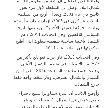
وأعاد التقرير للأذهان أن ثاكسين، وهو مواطن من
شمال البلاد، وصل إلى السلطة لأول مرة بفوز
كاسح في عام 2001. وبعد أن أزيح من السلطة
بانقلاب عسكري في 2006، ازدادت جاذبية أسرته.
وزادت “حركة القميص الأحمر” من دعمها للتوجه
السياسي لثاكسين، وفي انتخابات 2011، دعم
الشمال بأغلبية ساحقة شقيقته ينغلوك التي أطيح
بحكومتها في انقلاب عام 2014.
وفي انتخابات 2019، فاز حزب فيو تاي بأكثر من
77% من الأصوات في منطقة الشمال الأعلى،
وجاءت جميع مقاعده البالغ عددها 136 تقريبا من
الشمال والشمال الشرقي، وفاز بمقعد واحد فقط
خارج الشمال.
وأوضح الكاتب أن أسرة شيناواترا تتمتع باحترام
جهوي عميق في الشمال، لكنه صامت. ورغم
الارتباط القوي لهذه الأسرة بالمنطقة المتميزة