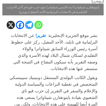
بايتونغتارن شيناواترا ابنة ثاكسين شيناواترا تقود حزب فيو تاي أكبر الأحزاب
التايلندية في الانتخابات البرلمانية الأحد المقبل (رويترز)
نشر موقع الجزيرة الإنجليزية
تقريرا
عن الانتخابات
البرلمانية في تايلند، الأحد المقبل، ركز على حظوظ
أسرة رئيس الوزراء السابق شيناواترا والولاء
التقليدي لسكان شمال البلاد لهذه الأسرة والذي
وصفه التقرير بأنه سيكون المفتاح في النتيجة التي
ستسفر عنها هذه الانتخابات.
ويقول الكاتب البولندي المستقل دومينيك سيبينسكي
المتخصص في تغطية النزاعات والسياسة الدولية
والإعلام والسفر في التقرير إن حزب فيو تاي
الشعبوي بقيادة بايتونغتارن شيناواترا يسعى هذه
المرة أيضا للهيمنة على هذه الانتخابات، ولكن من