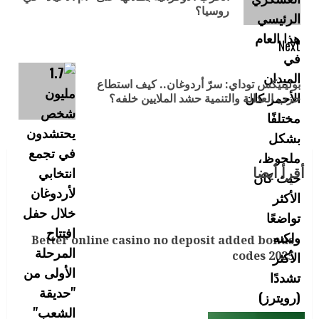
روسيا؟
Next
بوليتيكس توداي: سرّ أردوغان.. كيف استطاع
حزب العدالة والتنمية حشد الملايين خلفه؟
أقرأ أيضا
Better online casino no deposit added bonus
codes 2025