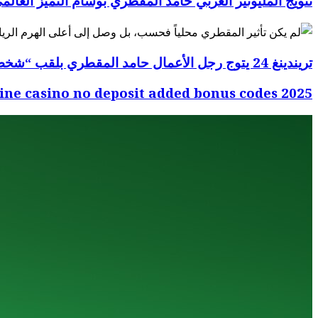
تتويج المليونير العربي حامد المقطري بوسام التميز العالم
تريندينغ 24 يتوج رجل الأعمال حامد المقطري بلقب “شخصية العام 2025” في إنجاز عالمي وعربي غير مسبوق
line casino no deposit added bonus codes 2025