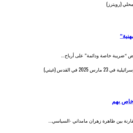
هنية”
ض “ضريبة خاصة ودائمة” على أرباح...
خاص بهم
نة بين ظاهرة زهران مامداني -السياسي...