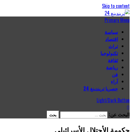
Skip to content
Primary Menu
سياسة
اقتصاد
تراث
تكنولوجيا
ثقافة
رياضة
فن
آراء
حصريا تريندينغ 24
Light/Dark Button
البحث عن:
حكومة الأحتلال الأسرائيلي