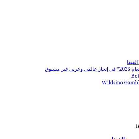
لفيفا
Bet
Wildsino Gambl